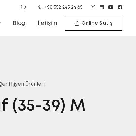
+90 352 245 24 65
Blog
İletişim
Online Satış
ğer Hijyen Ürünleri
f (35-39) M