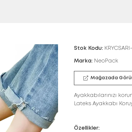
Stok Kodu:
KRYCSARI
Marka:
NeoPack
Mağazada Görü
Ayakkabılarınızı koru
Lateks Ayakkabı Koruyuc
Özellikler: