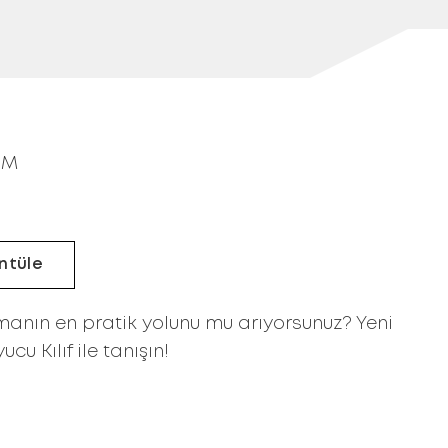
-M
ntüle
manın en pratik yolunu mu arıyorsunuz? Yeni
u Kılıf ile tanışın!