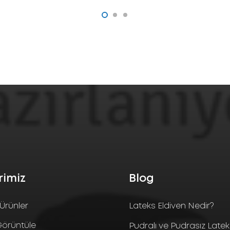
rimiz
Blog
Ürünler
Lateks Eldiven Nedir?
örüntüle
Pudralı ve Pudrasız Late