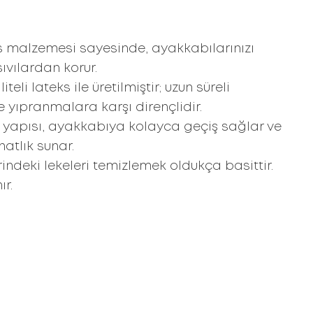
 malzemesi sayesinde, ayakkabılarınızı
vılardan korur.
teli lateks ile üretilmiştir; uzun süreli
 yıpranmalara karşı dirençlidir.
k yapısı, ayakkabıya kolayca geçiş sağlar ve
atlık sunar.
indeki lekeleri temizlemek oldukça basittir.
ır.