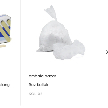
ambalajpazari
a
slang
Bez Kolluk
K
Ç
KOL-02
A