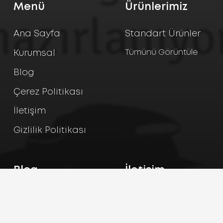
Menü
Ürünlerimiz
Ana Sayfa
Standart Ürünler
Tümünü Görüntüle
Kurumsal
Blog
Çerez Politikası
İletişim
Gizlilik Politikası
Blog
İletişim
Lateks Eldiven Nedir?
+90 352 245 24 65
+90 352 245 24 35
Pudralı ve Pudrasız