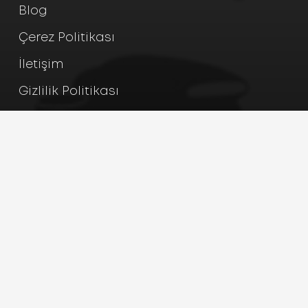
Blog
Çerez Politikası
İletişim
Gizlilik Politikası
Blog
İletişim
Lateks Eldiven Nedir?
+90 352 245 24 65
+90 352 245 24 35
Pudralı ve Pudrasız
Lateks Eldivenler
Cırgalan Mh. Sivas
Blv. No:377,
Ambalaj Nedir?
Kocasinan/Kayseri
Kağıt ve Karton
Ambalajlar